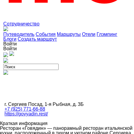
Сотрудничество
Путеводитель
События
Маршруты
Отели
Глэмпинг
Блоги
Создать маршрут
Войти
Войти
г. Сергиев Посад, 1-я Рыбная, д. 3Б
+7 (925) 771-66-88
https://govyadin.rest/
Краткая информация
Ресторан «Говядин» — панорамный ресторан итальянской
кухни, расположенный в тихом и уютном районе Сергиева