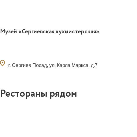
Музей «Сергиевская кухмистерская»
ocation_on
г. Сергиев Посад, ул. Карла Маркса, д.7
Рестораны рядом
0