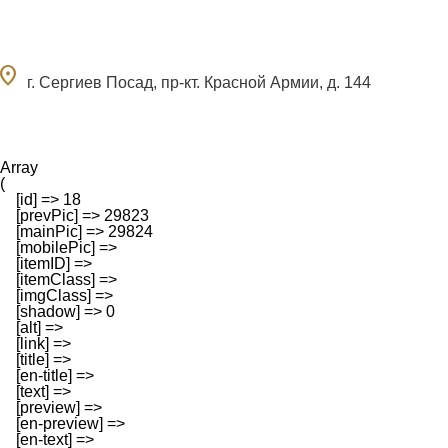
ocation_on
г. Сергиев Посад, пр-кт. Красной Армии, д. 144
Array

(

    [id] => 18

    [prevPic] => 29823

    [mainPic] => 29824

    [mobilePic] => 

    [itemID] => 

    [itemClass] => 

    [imgClass] => 

    [shadow] => 0

    [alt] => 

    [link] => 

    [title] => 

    [en-title] => 

    [text] => 

    [preview] => 

    [en-preview] => 

    [en-text] => 
