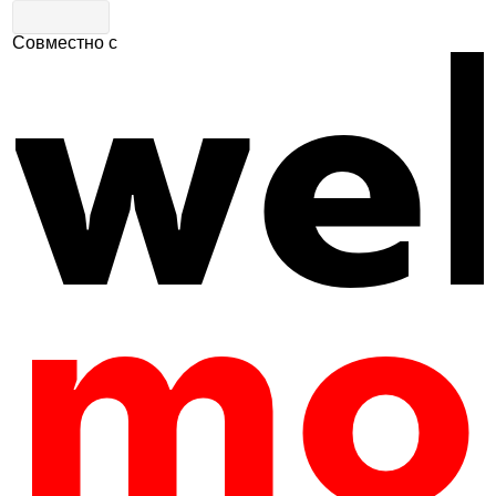
Совместно с
Главная
|
Путеводитель
|
Гастрономия
Ресторан «Говядин»
0
601