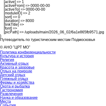
    [active] => 1

    [activeFrom] => 0000-00-00

    [activeTo] => 0000-00-00

    [moduleID] => 2

    [sort] => 0

    [duration] => 8000

    [linkTitle] => 

    [font] => 

    [picPath] => /uploads/main/2026_06_02/6a1e865fb9571.jpg

Путеводитель по туристическим местам Подмосковья
© АНО "ЦРТ МО"
Политика конфиденциальности
Культура и история
Религия
Активный отдых
Красота и здоровье
Отдых на природе
Детский отдых
Пляжный отдых
Фермы и хозяйства
Охота и рыбалка
Гастрономия
Развлечения
Наука и образование
Места
События