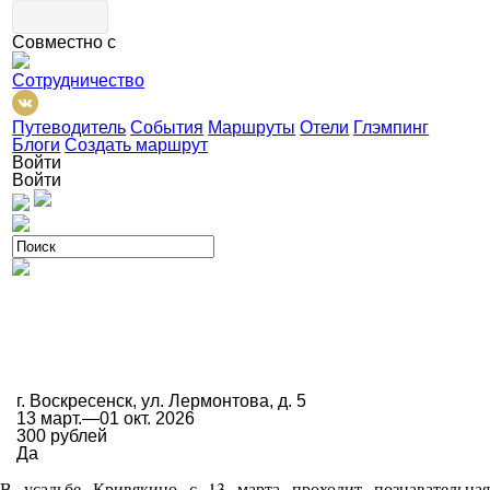
Совместно с
Сотрудничество
Путеводитель
События
Маршруты
Отели
Глэмпинг
Блоги
Создать маршрут
Войти
Войти
г. Воскресенск, ул. Лермонтова, д. 5
13 март.—01 окт. 2026
300 рублей
Да
В усадьбе Кривякино с 13 марта проходит познавательная