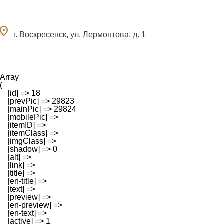
ocation_on
г. Воскресенск, ул. Лермонтова, д. 1
Array

(

    [id] => 18

    [prevPic] => 29823

    [mainPic] => 29824

    [mobilePic] => 

    [itemID] => 

    [itemClass] => 

    [imgClass] => 

    [shadow] => 0

    [alt] => 

    [link] => 

    [title] => 

    [en-title] => 

    [text] => 

    [preview] => 

    [en-preview] => 

    [en-text] => 

    [active] => 1
