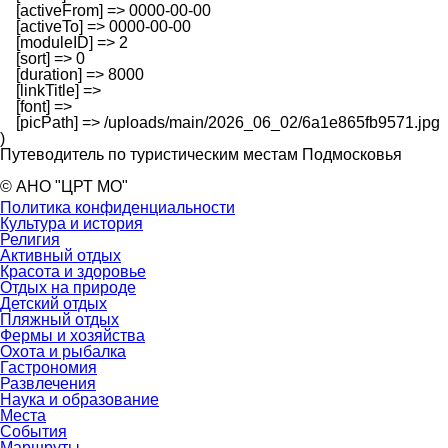
    [activeFrom] => 0000-00-00

    [activeTo] => 0000-00-00

    [moduleID] => 2

    [sort] => 0

    [duration] => 8000

    [linkTitle] => 

    [font] => 

    [picPath] => /uploads/main/2026_06_02/6a1e865fb9571.jpg

Путеводитель по туристическим местам Подмосковья
© АНО "ЦРТ МО"
Политика конфиденциальности
Культура и история
Религия
Активный отдых
Красота и здоровье
Отдых на природе
Детский отдых
Пляжный отдых
Фермы и хозяйства
Охота и рыбалка
Гастрономия
Развлечения
Наука и образование
Места
События
Маршруты