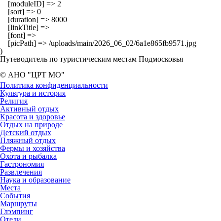
    [moduleID] => 2

    [sort] => 0

    [duration] => 8000

    [linkTitle] => 

    [font] => 

    [picPath] => /uploads/main/2026_06_02/6a1e865fb9571.jpg

Путеводитель по туристическим местам Подмосковья
© АНО "ЦРТ МО"
Политика конфиденциальности
Культура и история
Религия
Активный отдых
Красота и здоровье
Отдых на природе
Детский отдых
Пляжный отдых
Фермы и хозяйства
Охота и рыбалка
Гастрономия
Развлечения
Наука и образование
Места
События
Маршруты
Глэмпинг
Отели