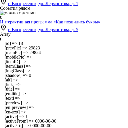
location_on
г. Воскресенск, ул. Лермонтова, д. 1
События рядом
0
Интерактивная программа «Как появились буквы»
location_on
г. Воскресенск, ул. Лермонтова, д. 5
Array

(

    [id] => 18

    [prevPic] => 29823

    [mainPic] => 29824

    [mobilePic] => 

    [itemID] => 

    [itemClass] => 

    [imgClass] => 

    [shadow] => 0

    [alt] => 

    [link] => 

    [title] => 

    [en-title] => 

    [text] => 

    [preview] => 

    [en-preview] => 

    [en-text] => 

    [active] => 1

    [activeFrom] => 0000-00-00

    [activeTo] => 0000-00-00
