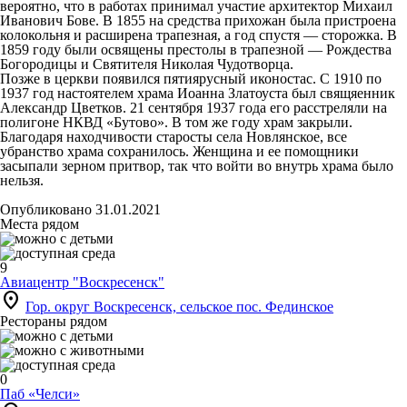
вероятно, что в работах принимал участие архитектор Михаил
Иванович Бове. В 1855 на средства прихожан была пристроена
колокольня и расширена трапезная, а год спустя — сторожка. В
1859 году были освящены престолы в трапезной — Рождества
Богородицы и Святителя Николая Чудотворца.
Позже в церкви появился пятиярусный иконостас. С 1910 по
1937 год настоятелем храма Иоанна Златоуста был свящяенник
Александр Цветков. 21 сентября 1937 года его расстреляли на
полигоне НКВД «Бутово». В том же году храм закрыли.
Благодаря находчивости старосты села Новлянское, все
убранство храма сохранилось. Женщина и ее помощники
засыпали зерном притвор, так что войти во внутрь храма было
нельзя.
Опубликовано 31.01.2021
Места рядом
9
Авиацентр "Воскресенск"
location_on
Гор. округ Воскресенск, сельское пос. Фединское
Рестораны рядом
0
Паб «Челси»