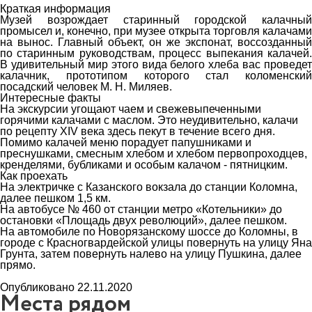
Краткая информация
Музей возрождает старинный городской калачный
промысел и, конечно, при музее открыта торговля калачами
на вынос. Главный объект, он же экспонат, воссозданный
по старинным руководствам, процесс выпекания калачей.
В удивительный мир этого вида белого хлеба вас проведет
калачник, прототипом которого стал коломенский
посадский человек М. Н. Миляев.
Интересные факты
На экскурсии угощают чаем и свежевыпеченными
горячими калачами с маслом. Это неудивительно, калачи
по рецепту XIV века здесь пекут в течение всего дня.
Помимо калачей меню порадует папушниками и
преснушками, смесным хлебом и хлебом первопроходцев,
кренделями, бубликами и особым калачом - пятницким.
Как проехать
На электричке с Казанского вокзала до станции Коломна,
далее пешком 1,5 км.
На автобусе № 460 от станции метро «Котельники» до
остановки «Площадь двух революций», далее пешком.
На автомобиле по Новорязанскому шоссе до Коломны, в
городе с Красногвардейской улицы повернуть на улицу Яна
Грунта, затем повернуть налево на улицу Пушкина, далее
прямо.
Опубликовано 22.11.2020
Места рядом