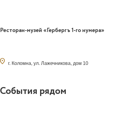
Ресторан-музей «Гербергъ 1-го нумера»
ocation_on
г. Коломна, ул. Лажечникова, дом 10
События рядом
0