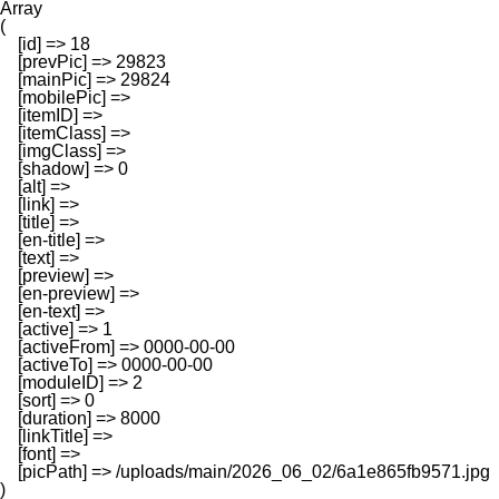
Array

(

    [id] => 18

    [prevPic] => 29823

    [mainPic] => 29824

    [mobilePic] => 

    [itemID] => 

    [itemClass] => 

    [imgClass] => 

    [shadow] => 0

    [alt] => 

    [link] => 

    [title] => 

    [en-title] => 

    [text] => 

    [preview] => 

    [en-preview] => 

    [en-text] => 

    [active] => 1

    [activeFrom] => 0000-00-00

    [activeTo] => 0000-00-00

    [moduleID] => 2

    [sort] => 0

    [duration] => 8000

    [linkTitle] => 

    [font] => 

    [picPath] => /uploads/main/2026_06_02/6a1e865fb9571.jpg
