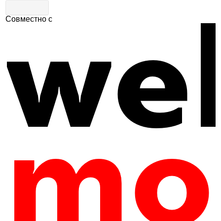
Совместно с
Главная
|
Путеводитель
|
Культура и история
Музей «Калачная»
4
605