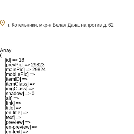
ocation_on
г. Котельники, мкр-н Белая Дача, напротив д. 62
Array

(

    [id] => 18

    [prevPic] => 29823

    [mainPic] => 29824

    [mobilePic] => 

    [itemID] => 

    [itemClass] => 

    [imgClass] => 

    [shadow] => 0

    [alt] => 

    [link] => 

    [title] => 

    [en-title] => 

    [text] => 

    [preview] => 

    [en-preview] => 

    [en-text] => 
