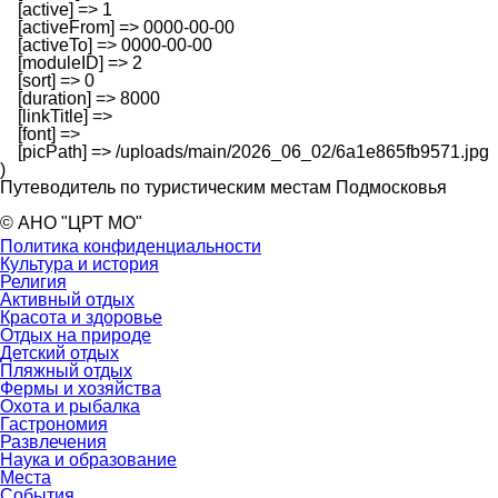
    [active] => 1

    [activeFrom] => 0000-00-00

    [activeTo] => 0000-00-00

    [moduleID] => 2

    [sort] => 0

    [duration] => 8000

    [linkTitle] => 

    [font] => 

    [picPath] => /uploads/main/2026_06_02/6a1e865fb9571.jpg

Путеводитель по туристическим местам Подмосковья
© АНО "ЦРТ МО"
Политика конфиденциальности
Культура и история
Религия
Активный отдых
Красота и здоровье
Отдых на природе
Детский отдых
Пляжный отдых
Фермы и хозяйства
Охота и рыбалка
Гастрономия
Развлечения
Наука и образование
Места
События