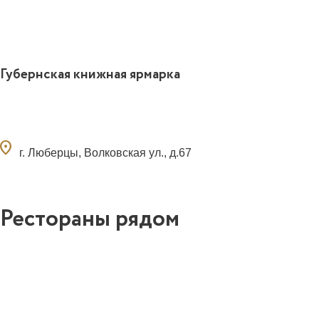
Губернская книжная ярмарка
ocation_on
г. Люберцы, Волковская ул., д.67
Рестораны рядом
0