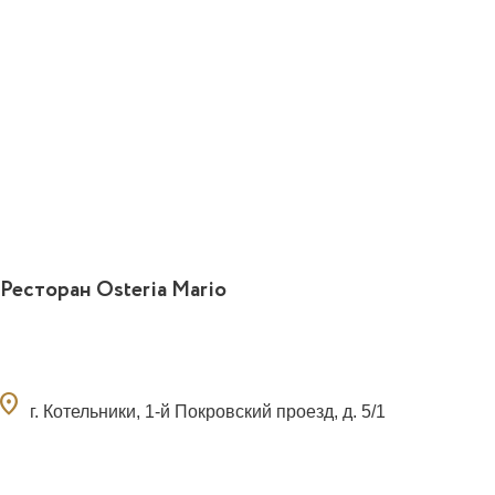
Ресторан Osteria Mario
ocation_on
г. Котельники, 1-й Покровский проезд, д. 5/1