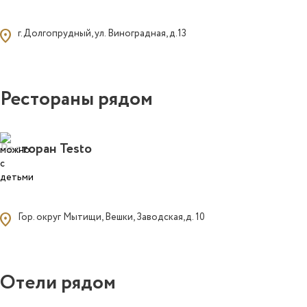
ocation_on
г.Долгопрудный, ул. Виноградная, д.13
Рестораны рядом
Ресторан Testo
ocation_on
Гор. округ Мытищи, Вешки, Заводская,д. 10
Отели рядом