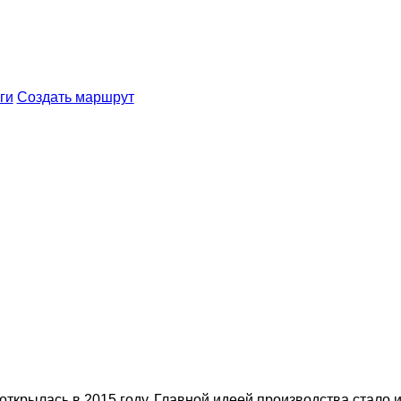
ги
Создать маршрут
ткрылась в 2015 году. Главной идеей производства стало