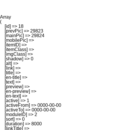
Array

(

    [id] => 18

    [prevPic] => 29823

    [mainPic] => 29824

    [mobilePic] => 

    [itemID] => 

    [itemClass] => 

    [imgClass] => 

    [shadow] => 0

    [alt] => 

    [link] => 

    [title] => 

    [en-title] => 

    [text] => 

    [preview] => 

    [en-preview] => 

    [en-text] => 

    [active] => 1

    [activeFrom] => 0000-00-00

    [activeTo] => 0000-00-00

    [moduleID] => 2

    [sort] => 0

    [duration] => 8000

    [linkTitle] => 
