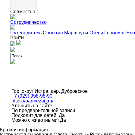
Совместно с
Сотрудничество
Путеводитель
События
Маршруты
Отели
Глэмпинг
Бло
Войти
Гор. округ Истра, дер. Дубровское
+7 (929) 998-98-90
https://parmezan.ru/
Уточнить на сайте
По предварительной записи
Подходит для детей: Да
Можно с животными: Да
Краткая информация
Истринская сыроварня Олега Сироты «Русский пармезан» о