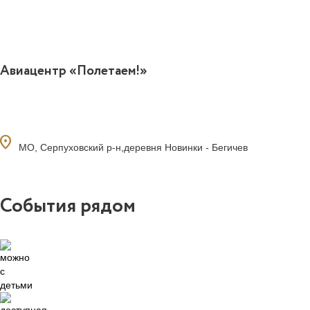
Авиацентр «Полетаем!»
ocation_on
МО, Серпуховский р-н,деревня Новинки - Бегичев
События рядом
0