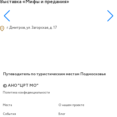
Выставка «Мифы и предания»
0
ocation_on
г. Дмитров, ул. Загорская, д. 17
Путеводитель по туристическим местам Подмосковья
© АНО "ЦРТ МО"
Политика конфиденциальности
Места
О нашем проекте
События
Блог