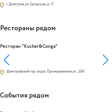
ocation_on
г. Дмитров, ул Загорская, д. 17
Рестораны рядом
Ресторан "Kucher&Conga"
1
ocation_on
Дмитровский гор. округ, Промышленная ул., 20Б
События рядом