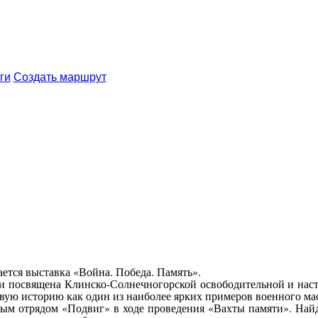
ги
Создать маршрут
ется выставка «Война. Победа. Память».
и посвящена Клинско-Солнечногорской освободительной и нас
овую историю как один из наиболее ярких примеров военного мас
ым отрядом «Подвиг» в ходе проведения «Вахты памяти». Най