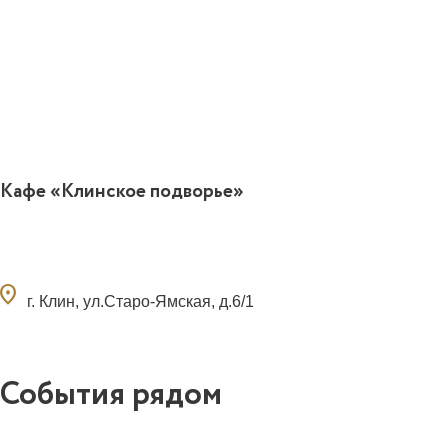
Кафе «Клинское подворье»
ocation_on
г. Клин, ул.Старо-Ямская, д.6/1
События рядом