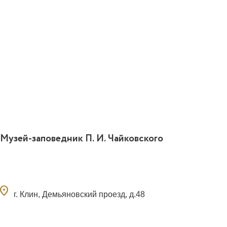
Музей-заповедник П. И. Чайковского
ocation_on
г. Клин, Демьяновский проезд, д.48