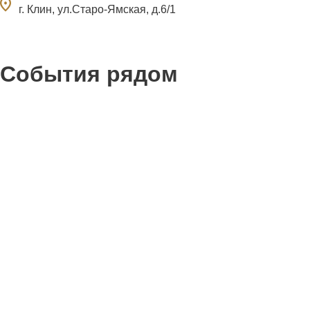
ocation_on
г. Клин, ул.Старо-Ямская, д.6/1
События рядом
0