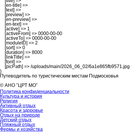
    [title] => 

    [en-title] => 

    [text] => 

    [preview] => 

    [en-preview] => 

    [en-text] => 

    [active] => 1

    [activeFrom] => 0000-00-00

    [activeTo] => 0000-00-00

    [moduleID] => 2

    [sort] => 0

    [duration] => 8000

    [linkTitle] => 

    [font] => 

    [picPath] => /uploads/main/2026_06_02/6a1e865fb9571.jpg

Путеводитель по туристическим местам Подмосковья
© АНО "ЦРТ МО"
Политика конфиденциальности
Культура и история
Религия
Активный отдых
Красота и здоровье
Отдых на природе
Детский отдых
Пляжный отдых
Фермы и хозяйства