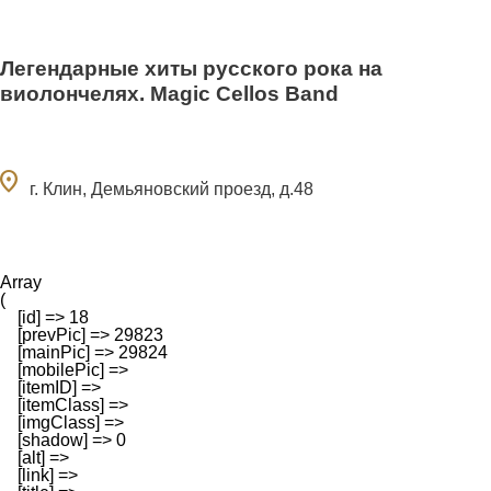
Легендарные хиты русского рока на
виолончелях. Magic Cellos Band
ocation_on
г. Клин, Демьяновский проезд, д.48
Array

(

    [id] => 18

    [prevPic] => 29823

    [mainPic] => 29824

    [mobilePic] => 

    [itemID] => 

    [itemClass] => 

    [imgClass] => 

    [shadow] => 0

    [alt] => 

    [link] => 
