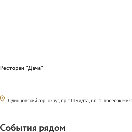
Ресторан "Дача"
ocation_on
Одинцовский гор. округ, пр-т Шмидта, вл. 1, поселок Ни
События рядом