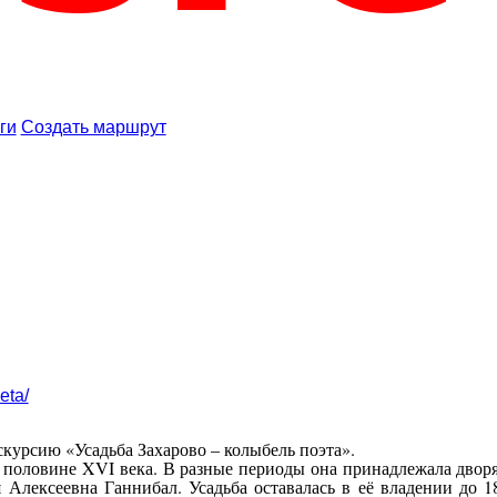
ги
Создать маршрут
eta/
курсию «Усадьба Захарово – колыбель поэта».
й половине XVI века. В разные периоды она принадлежала дво
лексеевна Ганнибал. Усадьба оставалась в её владении до 18