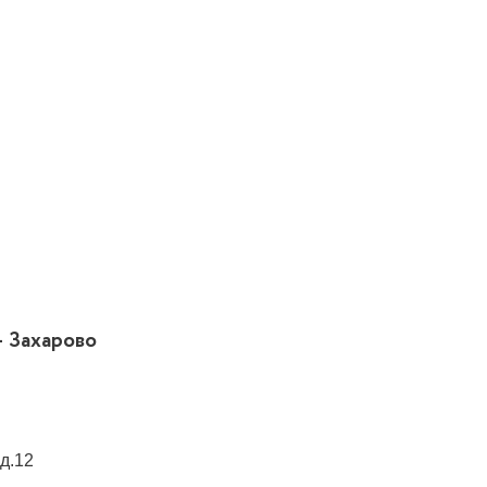
– Захарово
д.12