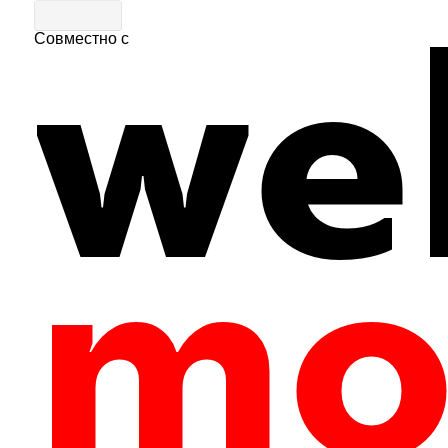
Совместно с
Главная
|
События
Экскурсия «Усадьба Захарово – колыбель
0
39