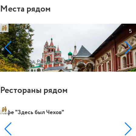
Места рядом
Саввино-Сторожевский монастырь
5
ocation_on
г. Звенигород, Ратехинское шоссе, д.8
Рестораны рядом
Кафе "Здесь был Чехов"
0