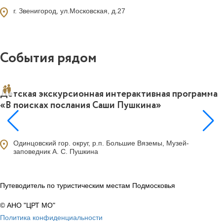
ocation_on
г. Звенигород, ул.Московская, д.27
События рядом
Детская экскурсионная интерактивная программа
0
«В поисках послания Саши Пушкина»
ocation_on
Одинцовский гор. округ, р.п. Большие Вяземы, Музей-
заповедник А. С. Пушкина
Путеводитель по туристическим местам Подмосковья
© АНО "ЦРТ МО"
Политика конфиденциальности