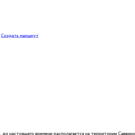
Создать маршрут
, до настоящего времени располагается на территории Саввин