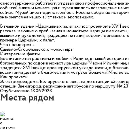
самоотверженно работают, отдавая свои профессиональные зна
событий в жизни монастыря и музея явилось возвращение на ис
сейчас. Музей имеет единственное в России собрание истори
знакомятся на наших выставках и экспозициях.
В главном здании –Царицыных палатах, построенном в ХVII в
рассказывающие о пребывания в монастыре царицы и ее свиты,
вышивке и рукоделии, традициях питания, ведения домашнего 
примере Царицыных палат.
Что посмотреть
Саввино-Сторожевского монастырь
Интересные факты
Воспитание патриотизма и любви к Родине, к нашей истории и 
богомольных походов в монастырь царицы Марии Ильиничны, м
традициях ХVII века,о древнерусском укладе жизни, о благоче
воспитании детей в благочестии и «страхе Божием». Многие а
Как проехать
Электропоездом с Белорусского вокзала до станции «Звениг
станции Звенигород, расписание автобусов по маршруту № 23 и
Опубликовано 13.06.2023
Места рядом