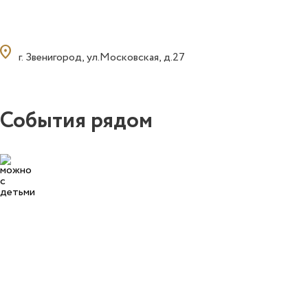
ocation_on
г. Звенигород, ул.Московская, д.27
События рядом