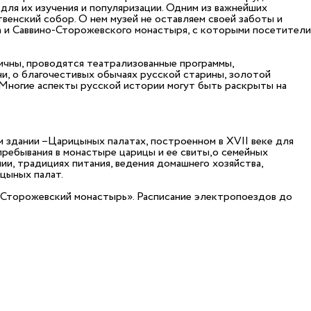
для их изучения и популяризации. Одним из важнейших
венский собор. О нем музей не оставляем своей заботы и
а и Саввино-Сторожевского монастыря, с которыми посетители
ичны, проводятся театрализованные программы,
ни, о благочестивых обычаях русской старины, золотой
. Многие аспекты русской истории могут быть раскрыты на
ом здании –Царицыных палатах, построенном в ХVII веке для
ребывания в монастыре царицы и ее свиты,о семейных
и, традициях питания, ведения домашнего хозяйства,
цыных палат.
-Сторожевский монастырь». Расписание электропоездов до
5