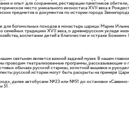
ния и опыт для сохранения, реставрации памятников обители, 
торическое место уникального иконостаса ХVII века в Рождест
ческих предметов и документов по истории города Звенигород
еке для богомольных походов в монастырь царицы Марии Ильин
 о семейных традициях ХVII века, о древнерусском укладе жиз
хозяйства, воспитании детей в благочестии и «страхе Божием»
нашим святыням является важной задачей музея. В нашем главн
ы проводим театрализованные программы, рассказывающие о п
стивых обычаях русской старины, золотной вышивке и рукодели
спекты русской истории могут быть раскрыты на примере Цари
ород», далее автобусами №23 или №51 до остановки «Саввино
 51 .