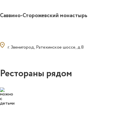
Саввино-Сторожевский монастырь
ocation_on
г. Звенигород, Ратехинское шоссе, д.8
Рестораны рядом