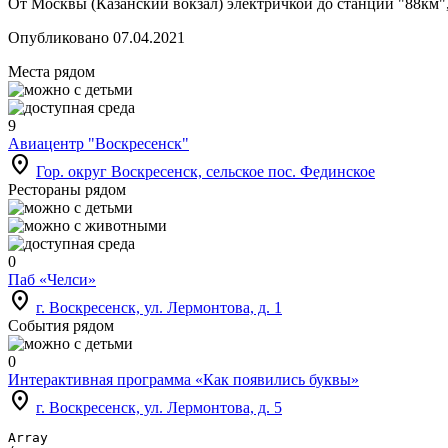
От Москвы (Казанский вокзал) электричкой до станции "88км",
Опубликовано 07.04.2021
Места рядом
9
Авиацентр "Воскресенск"
location_on
Гор. округ Воскресенск, сельское пос. Фединское
Рестораны рядом
0
Паб «Челси»
location_on
г. Воскресенск, ул. Лермонтова, д. 1
События рядом
0
Интерактивная программа «Как появились буквы»
location_on
г. Воскресенск, ул. Лермонтова, д. 5
Array
