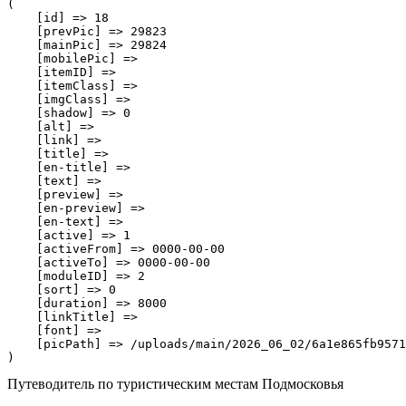
(

    [id] => 18

    [prevPic] => 29823

    [mainPic] => 29824

    [mobilePic] => 

    [itemID] => 

    [itemClass] => 

    [imgClass] => 

    [shadow] => 0

    [alt] => 

    [link] => 

    [title] => 

    [en-title] => 

    [text] => 

    [preview] => 

    [en-preview] => 

    [en-text] => 

    [active] => 1

    [activeFrom] => 0000-00-00

    [activeTo] => 0000-00-00

    [moduleID] => 2

    [sort] => 0

    [duration] => 8000

    [linkTitle] => 

    [font] => 

    [picPath] => /uploads/main/2026_06_02/6a1e865fb9571
Путеводитель по туристическим местам Подмосковья