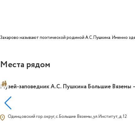
Захарово называют поэтической родиной А.С.Пушкина. Именно здес
Места рядом
Музей-заповедник А.С. Пушкина Большие Вяземы 
ocation_on
Одинцовский гор.округ, с.Большие Вяземы, ул.Институт, д.12