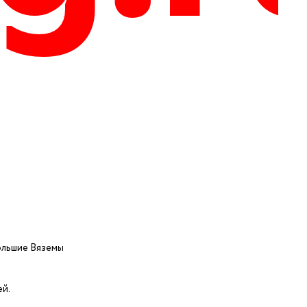
Большие Вяземы
ей.