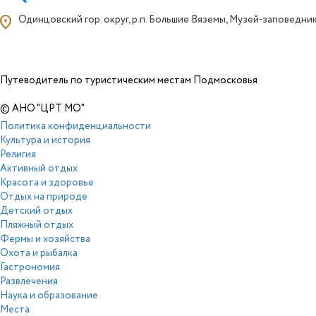
ocation_on
Одинцовский гор. округ, р.п. Большие Вяземы, Музей-заповедник
Путеводитель по туристическим местам Подмосковья
© АНО "ЦРТ МО"
Политика конфиденциальности
Культура и история
Религия
Активный отдых
Красота и здоровье
Отдых на природе
Детский отдых
Пляжный отдых
Фермы и хозяйства
Охота и рыбалка
Гастрономия
Развлечения
Наука и образование
Места