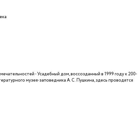
века
ечательностей - Усадебный дом, воссозданный в 1999 году к 200-
тературного музея-заповедника А. С. Пушкина, здесь проводятся