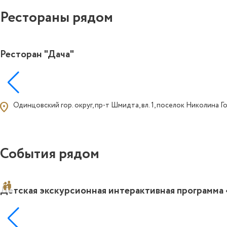
Рестораны рядом
Ресторан "Дача"
ocation_on
Одинцовский гор. округ, пр-т Шмидта, вл. 1, поселок Николина Г
События рядом
Детская экскурсионная интерактивная программа