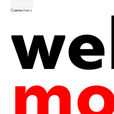
Совместно с
Главная
|
Путеводитель
|
Культура и история
0
601