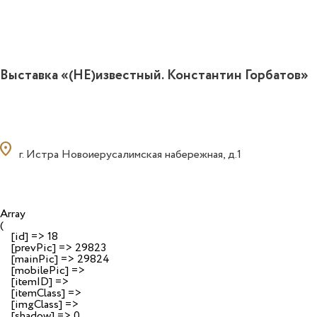
Выставка «(НЕ)известный. Константин Горбатов»
ocation_on
г. Истра Новоиерусалимская набережная, д.1
Array

(

    [id] => 18

    [prevPic] => 29823

    [mainPic] => 29824

    [mobilePic] => 

    [itemID] => 

    [itemClass] => 

    [imgClass] => 

    [shadow] => 0
