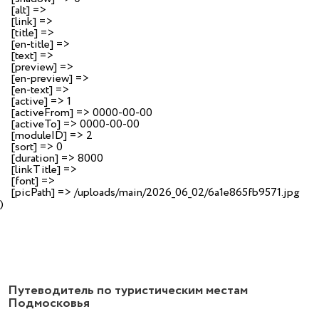
    [alt] => 

    [link] => 

    [title] => 

    [en-title] => 

    [text] => 

    [preview] => 

    [en-preview] => 

    [en-text] => 

    [active] => 1

    [activeFrom] => 0000-00-00

    [activeTo] => 0000-00-00

    [moduleID] => 2

    [sort] => 0

    [duration] => 8000

    [linkTitle] => 

    [font] => 

    [picPath] => /uploads/main/2026_06_02/6a1e865fb9571.jpg

Путеводитель по туристическим местам
Подмосковья