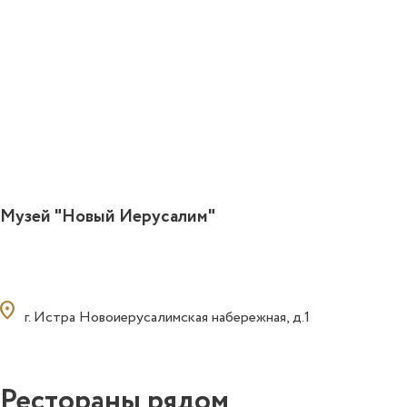
Музей "Новый Иерусалим"
ocation_on
г. Истра Новоиерусалимская набережная, д.1
Рестораны рядом