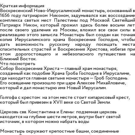
Краткая информация
Воскресенский Ново-Иерусалимский монастырь, основанный в
1656 году патриархом Никоном, задумывался как воссоздание
комплекса святых мест Палестины под Москвой. Святейший
Патриарх Никон, который прожил здесь более восьми лет
после своего удаления из Москвы, вложил все свои силы в
реализацию этого замысла. Монастырь был создан как точная
копия Иерусалимского храма Воскресения Господня, чтобы
дать возможность русскому народу посещать места
спасительных страстей и Воскресения Христова, избегая при
этом дорогостоящего и небезопасного путешествия на
Ближний Восток.
Что посмотреть
Собор Воскресения Христа — главный храм монастыря,
созданный как подобие Храма Гроба Господня в Иерусалиме,
где находится главная святыня монастыря — Гроб Господень.
Его освящение произошло при царе Алексее Михайловиче,
который и дал монастырю имя Новый Иерусалим.
Голгофа с крестом: на этом месте стоит кипарисовый крест,
который был привезен в XVII веке со Святой Земли.
Церковь свв. Константина и Елены: подземная церковь
находится на глубине шести метров, внутри бьет святой
источник, в котором можно набрать воды
Монастырь окружают крепостные башни, соединенные