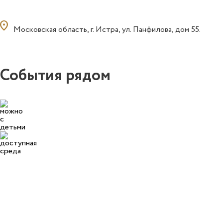
ocation_on
Московская область, г. Истра, ул. Панфилова, дом 55.
События рядом
1