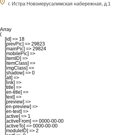
ocation_on
г. Истра Новоиерусалимская набережная, д.1
Array

(

    [id] => 18

    [prevPic] => 29823

    [mainPic] => 29824

    [mobilePic] => 

    [itemID] => 

    [itemClass] => 

    [imgClass] => 

    [shadow] => 0

    [alt] => 

    [link] => 

    [title] => 

    [en-title] => 

    [text] => 

    [preview] => 

    [en-preview] => 

    [en-text] => 

    [active] => 1

    [activeFrom] => 0000-00-00

    [activeTo] => 0000-00-00

    [moduleID] => 2
