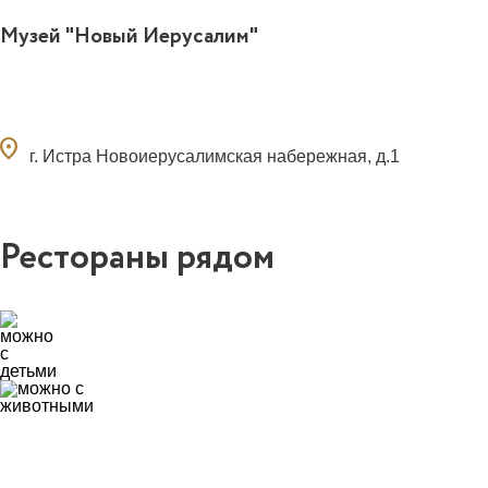
Музей "Новый Иерусалим"
ocation_on
г. Истра Новоиерусалимская набережная, д.1
Рестораны рядом
4