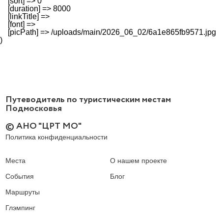
    [sort] => 0

    [duration] => 8000

    [linkTitle] => 

    [font] => 

    [picPath] => /uploads/main/2026_06_02/6a1e865fb9571.jpg

Путеводитель по туристическим местам
Подмосковья
© АНО "ЦРТ МО"
Политика конфиденциальности
Места
О нашем проекте
События
Блог
Маршруты
Глэмпинг