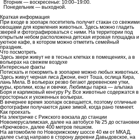
Вторник — воскресенье: 10:00–19:00.
Понедельник — выходной.
Краткая информация
При входе в зоопарк посетитель получит стакан со свежими
овощами для кормления животных. Здесь можно гладить
зверей и фотографироваться с ними. На территории под
открытым небом расположена детская игровая площадка и
уютное кафе, в котором можно отметить семейный
праздник.
Что посмотреть
Здесь звери живут не в тесных клетках в помещениях, а в
вольерах на свежем воздухе
Интересные факты
Потискать и покормить в зоопарке можно любых животных.
Здесь живут черная лиса Джони, енот Тоша, ослица Кира,
лань Мила. В вольерах резво бегают деревенские утки,
куры, кролики, козы и овечки. Любимцы парка — альпака
Боря и карликовый кенгуру Ру. Все животные содержатся в
просторных и ухоженных вольерах.
В вечернее время зоопарк освещается, поэтому отличные
фотографии получаются даже зимой, когда рано темнеет.
Как проехать
На электричке с Рижского вокзала до станции
Новоиерусалимская, далее на автобусе № 25 до остановки
«Крючково», далее 400 метров пешком.
На автомобиле по Новорижскому шоссе 40 км от МКАД,
далее съезд направо в сторону деревни Давыдовское, на