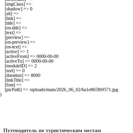
    [imgClass] => 

    [shadow] => 0

    [alt] => 

    [link] => 

    [title] => 

    [en-title] => 

    [text] => 

    [preview] => 

    [en-preview] => 

    [en-text] => 

    [active] => 1

    [activeFrom] => 0000-00-00

    [activeTo] => 0000-00-00

    [moduleID] => 2

    [sort] => 0

    [duration] => 8000

    [linkTitle] => 

    [font] => 

    [picPath] => /uploads/main/2026_06_02/6a1e865fb9571.jpg

Путеводитель по туристическим местам