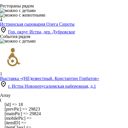
Рестораны рядом
4
Истринская сыроварня Олега Сироты
location_on
Гор. округ Истра, дер. Дубровское
События рядом
1
Выставка «(НЕ)известный. Константин Горбатов»
location_on
г. Истра Новоиерусалимская набережная, д.1
Array

(

    [id] => 18

    [prevPic] => 29823

    [mainPic] => 29824

    [mobilePic] => 

    [itemID] => 

    [itemClass] => 
