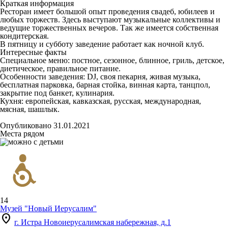
Краткая информация
Ресторан имеет большой опыт проведения свадеб, юбилеев и
любых торжеств. Здесь выступают музыкальные коллективы и
ведущие торжественных вечеров. Так же имеется собственная
кондитерская.
В пятницу и субботу заведение работает как ночной клуб.
Интересные факты
Специальное меню: постное, сезонное, блинное, гриль, детское,
диетическое, правильное питание.
Особенности заведения: DJ, своя пекарня, живая музыка,
бесплатная парковка, барная стойка, винная карта, танцпол,
закрытие под банкет, кулинария.
Кухня: европейская, кавказская, русская, международная,
мясная, шашлык.
Опубликовано 31.01.2021
Места рядом
14
Музей "Новый Иерусалим"
location_on
г. Истра Новоиерусалимская набережная, д.1