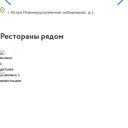
ocation_on
г. Истра Новоиерусалимская набережная, д.1
Рестораны рядом
4