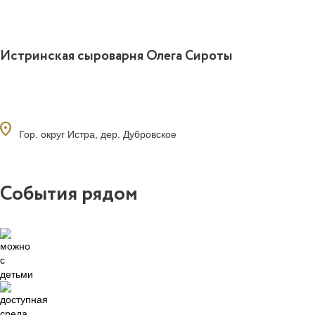
Истринская сыроварня Олега Сироты
ocation_on
Гор. округ Истра, дер. Дубровское
События рядом
1