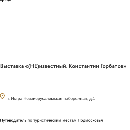
Выставка «(НЕ)известный. Константин Горбатов»
ocation_on
г. Истра Новоиерусалимская набережная, д.1
Путеводитель по туристическим местам Подмосковья