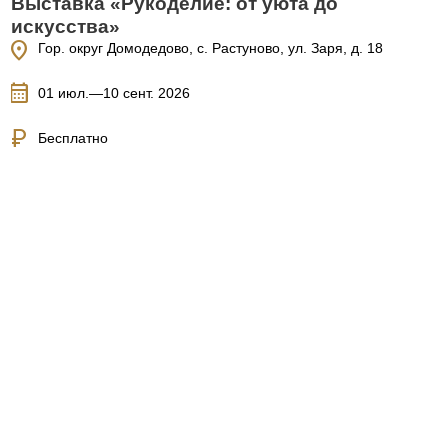
Выставка «Рукоделие: от уюта до
искусства»
location_on
Гор. округ Домодедово, с. Растуново, ул. Заря, д. 18
calendar_month
01 июл.—10 сент. 2026
currency_ruble
Бесплатно