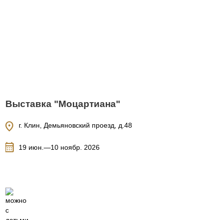
Выставка "Моцартиана"
location_on
г. Клин, Демьяновский проезд, д.48
calendar_month
19 июн.—10 ноябр. 2026