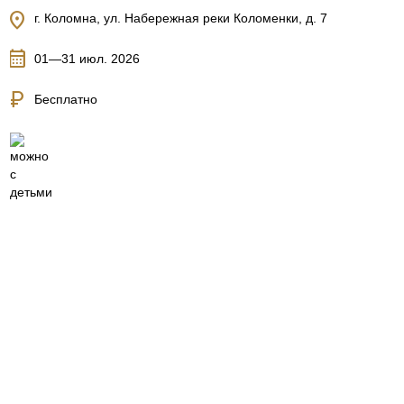
location_on
г. Коломна, ул. Набережная реки Коломенки, д. 7
calendar_month
01—31 июл. 2026
currency_ruble
Бесплатно