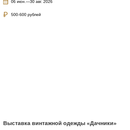
calendar_month
06 июн.—30 авг. 2026
currency_ruble
500-600 рублей
Выставка винтажной одежды «Дачники»