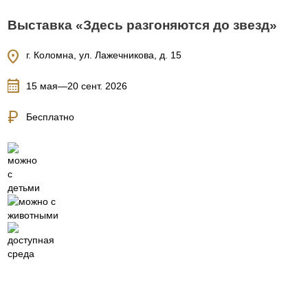
Выставка «Здесь разгоняются до звезд»
location_on
г. Коломна, ул. Лажечникова, д. 15
calendar_month
15 мая—20 сент. 2026
currency_ruble
Бесплатно