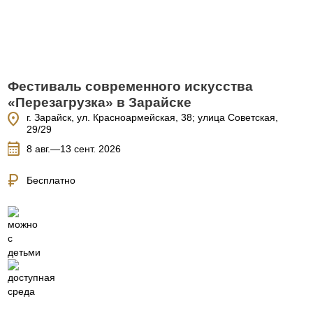
Фестиваль современного искусства
«Перезагрузка» в Зарайске
location_on
г. Зарайск, ул. Красноармейская, 38; улица Советская,
29/29
calendar_month
8 авг.—13 сент. 2026
currency_ruble
Бесплатно