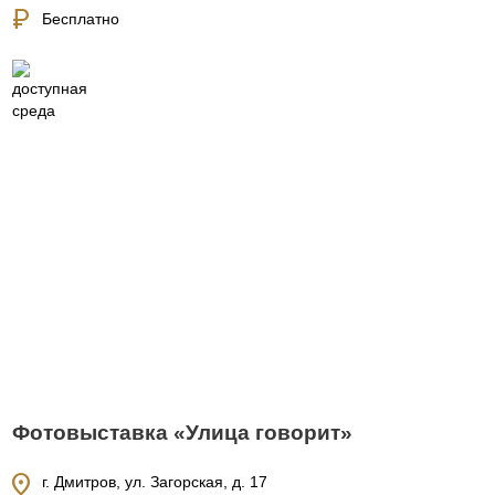
currency_ruble
Бесплатно
Фотовыставка «Улица говорит»
location_on
г. Дмитров, ул. Загорская, д. 17