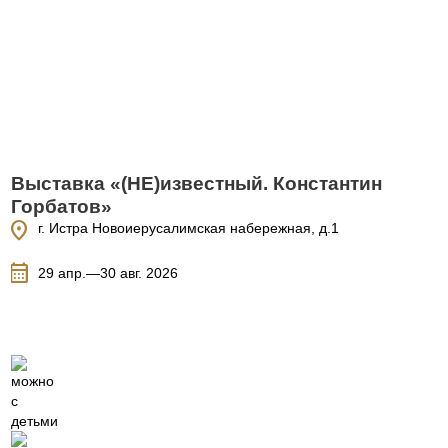
Выставка «(НЕ)известный. Константин
Горбатов»
location_on
г. Истра Новоиерусалимская набережная, д.1
calendar_month
29 апр.—30 авг. 2026