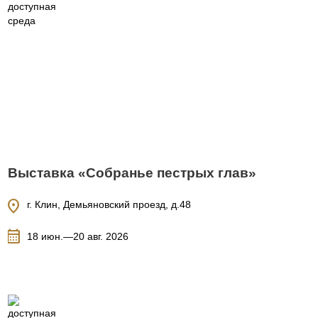
Выставка «Собранье пестрых глав»
location_on
г. Клин, Демьяновский проезд, д.48
calendar_month
18 июн.—20 авг. 2026