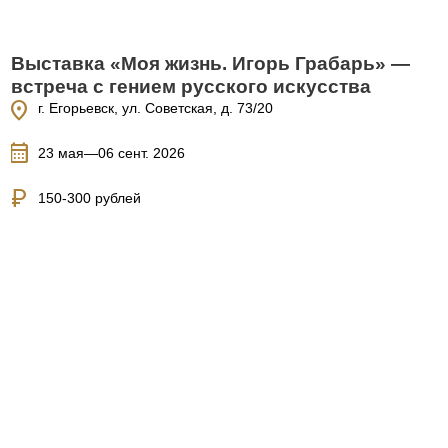
Выставка «Моя жизнь. Игорь Грабарь» —
встреча с гением русского искусства
location_on
г. Егорьевск, ул. Советская, д. 73/20
calendar_month
23 мая—06 сент. 2026
currency_ruble
150-300 рублей