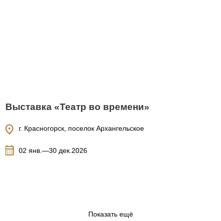
Выставка «Театр во времени»
location_on
г. Красногорск, поселок Архангельское
calendar_month
02 янв.—30 дек.2026
Показать ещё