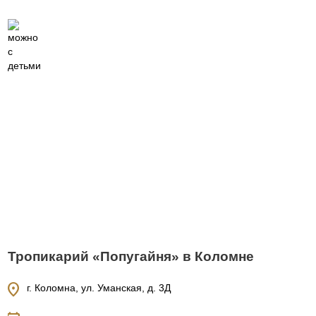
Тропикарий «Попугайня» в Коломне
location_on
г. Коломна, ул. Уманская, д. 3Д