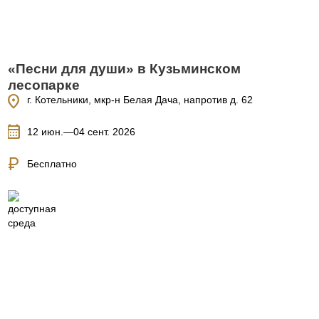
«Песни для души» в Кузьминском
лесопарке
location_on
г. Котельники, мкр-н Белая Дача, напротив д. 62
calendar_month
12 июн.—04 сент. 2026
currency_ruble
Бесплатно