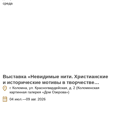
Выставка «Невидимые нити. Христианские
и исторические мотивы в творчестве
location_on
русских художников»
г. Коломна, ул. Красногвардейская, д. 2 (Коломенская
картинная галерея «Дом Озерова»)
calendar_month
04 июл.—09 авг. 2026