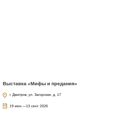
Выставка «Мифы и предания»
location_on
г. Дмитров, ул. Загорская, д. 17
calendar_month
19 июн.—13 сент. 2026