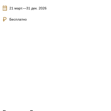
calendar_month
21 март.—31 дек. 2026
currency_ruble
Бесплатно