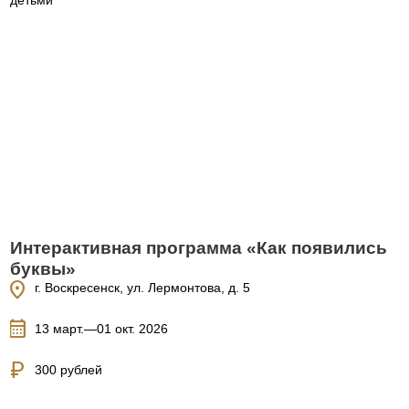
Интерактивная программа «Как появились
буквы»
location_on
г. Воскресенск, ул. Лермонтова, д. 5
calendar_month
13 март.—01 окт. 2026
currency_ruble
300 рублей