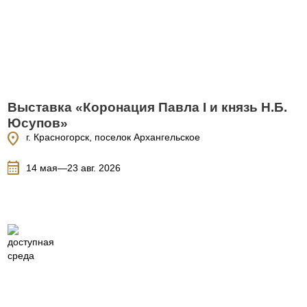
Выставка «Коронация Павла I и князь Н.Б.
Юсупов»
location_on
г. Красногорск, поселок Архангельское
calendar_month
14 мая—23 авг. 2026