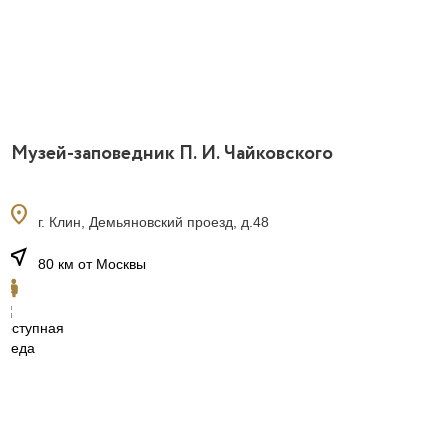
Музей-заповедник П. И. Чайковского
location_on
г. Клин, Демьяновский проезд, д.48
near_me
80 км от Москвы