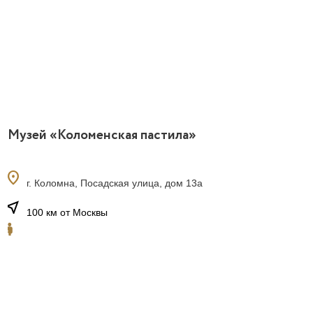
Музей «Коломенская пастила»
location_on
г. Коломна, Посадская улица, дом 13а
near_me
100 км от Москвы