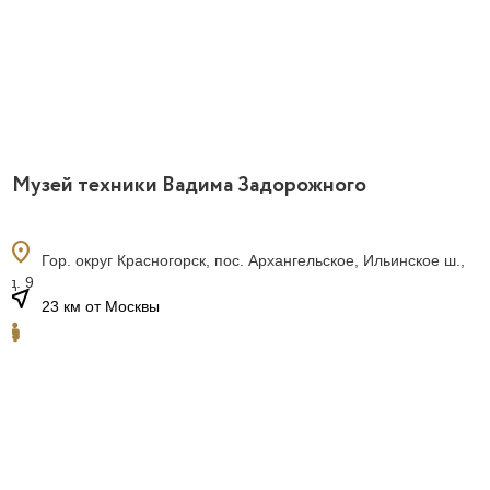
Музей техники Вадима Задорожного
location_on
Гор. округ Красногорск, пос. Архангельское, Ильинское ш.,
д. 9
near_me
23 км от Москвы