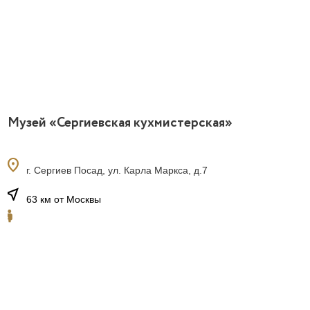
Музей «Сергиевская кухмистерская»
location_on
г. Сергиев Посад, ул. Карла Маркса, д.7
near_me
63 км от Москвы