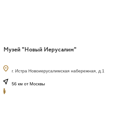
Музей "Новый Иерусалим"
location_on
г. Истра Новоиерусалимская набережная, д.1
near_me
56 км от Москвы