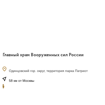
Главный храм Вооруженных сил России
location_on
Одинцовский гор. округ, территория парка Патриот
near_me
58 км от Москвы