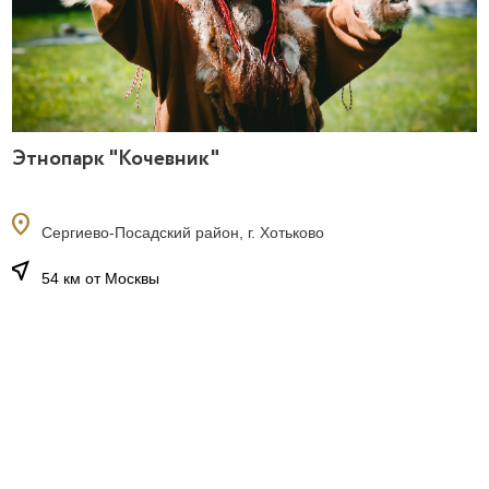
Этнопарк "Кочевник"
location_on
Сергиево-Посадский район, г. Хотьково
near_me
54 км от Москвы