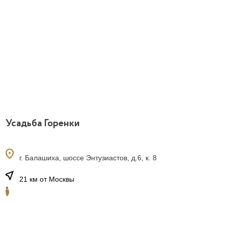
Усадьба Горенки
location_on
г. Балашиха, шоссе Энтузиастов, д.6, к. 8
near_me
21 км от Москвы