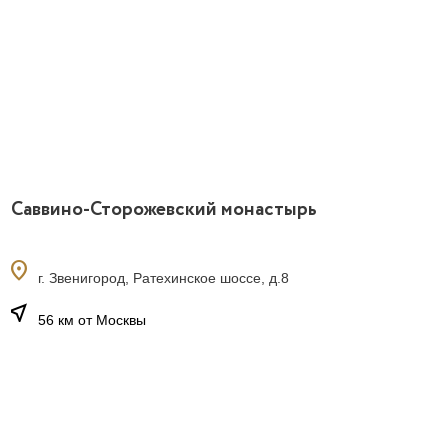
Саввино-Сторожевский монастырь
location_on
г. Звенигород, Ратехинское шоссе, д.8
near_me
56 км от Москвы