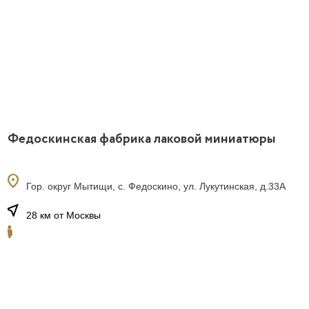
Федоскинская фабрика лаковой миниатюры
location_on
Гор. округ Мытищи, с. Федоскино, ул. Лукутинская, д.33А
near_me
28 км от Москвы