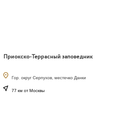
Приокско-Террасный заповедник
location_on
Гор. округ Серпухов, местечко Данки
near_me
77 км от Москвы