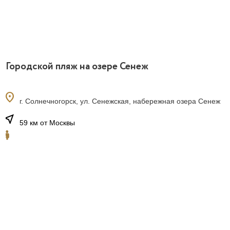
Городской пляж на озере Сенеж
location_on
г. Солнечногорск, ул. Сенежская, набережная озера Сенеж
near_me
59 км от Москвы