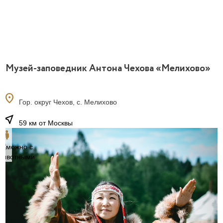
Музей-заповедник Антона Чехова «Мелихово»
location_on
Гор. округ Чехов, с. Мелихово
near_me
59 км от Москвы