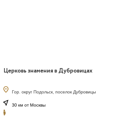
Церковь знамения в Дубровицах
location_on
Гор. округ Подольск, поселок Дубровицы
near_me
30 км от Москвы