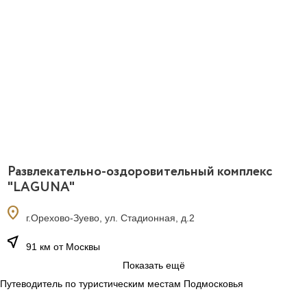
Развлекательно-оздоровительный комплекс
"LAGUNA"
location_on
г.Орехово-Зуево, ул. Стадионная, д.2
near_me
91 км от Москвы
Показать ещё
Путеводитель по туристическим местам Подмосковья