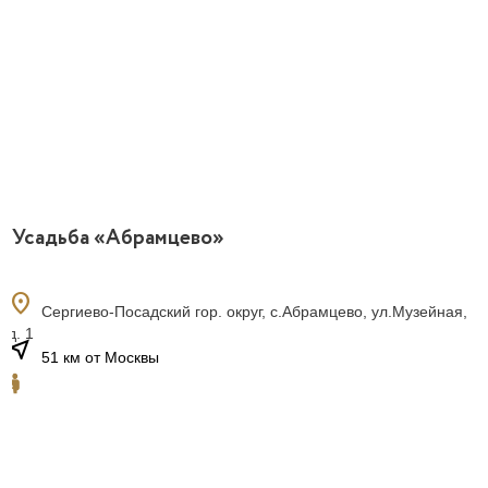
Усадьба «Абрамцево»
location_on
Сергиево-Посадский гор. округ, с.Абрамцево, ул.Музейная,
д. 1
near_me
51 км от Москвы