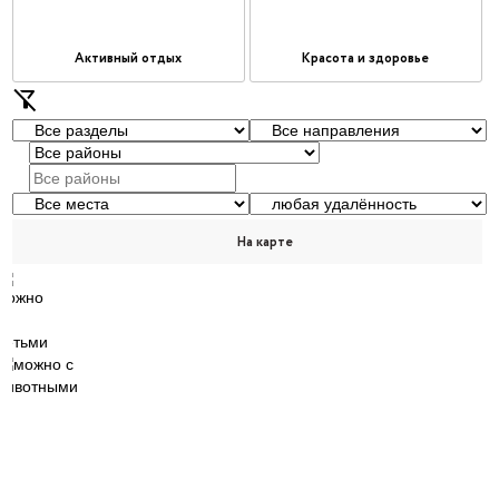
Активный отдых
Красота и здоровье
filter_alt_off
На карте