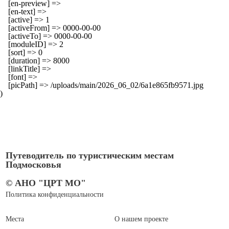
    [en-preview] => 

    [en-text] => 

    [active] => 1

    [activeFrom] => 0000-00-00

    [activeTo] => 0000-00-00

    [moduleID] => 2

    [sort] => 0

    [duration] => 8000

    [linkTitle] => 

    [font] => 

    [picPath] => /uploads/main/2026_06_02/6a1e865fb9571.jpg

Путеводитель по туристическим местам
Подмосковья
© АНО "ЦРТ МО"
Политика конфиденциальности
Места
О нашем проекте