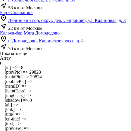
near_me
58 км от Москвы
Бар «Спальник»
location_on
Ленинский гор. округ, дер. Сапроново, ул. Калиновая, д. 3
near_me
22 км от Москвы
Кальян-бар Мята Домодедово
location_on
г. Домодедово, Каширское шоссе, д. 8
near_me
30 км от Москвы
Показать ещё
Array

(

    [id] => 18

    [prevPic] => 29823

    [mainPic] => 29824

    [mobilePic] => 

    [itemID] => 

    [itemClass] => 

    [imgClass] => 

    [shadow] => 0

    [alt] => 

    [link] => 

    [title] => 

    [en-title] => 

    [text] => 

    [preview] => 
