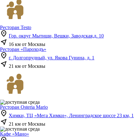
Ресторан Testo
location_on
Гор. округ Мытищи, Вешки, Заводская,д. 10
near_me
16 км от Москвы
Ресторан «Пароходъ»
location_on
г. Долгопрудный, ул. Якова Гунина, д. 1
near_me
21 км от Москвы
Ресторан Osteria Mario
location_on
Химки, ТЦ «Мега Химки», Ленинградское шоссе 23 км, 1
near_me
21 км от Москвы
Кафе «Мано»