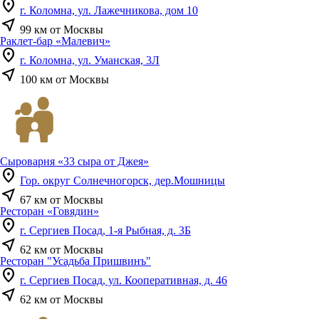
location_on
г. Коломна, ул. Лажечникова, дом 10
near_me
99 км от Москвы
Раклет-бар «Малевич»
location_on
г. Коломна, ул. Уманская, 3Л
near_me
100 км от Москвы
Сыроварня «33 сыра от Джея»
location_on
Гор. округ Солнечногорск, дер.Мошницы
near_me
67 км от Москвы
Ресторан «Говядин»
location_on
г. Сергиев Посад, 1-я Рыбная, д. 3Б
near_me
62 км от Москвы
Ресторан "Усадьба Пришвинъ"
location_on
г. Сергиев Посад, ул. Кооперативная, д. 46
near_me
62 км от Москвы