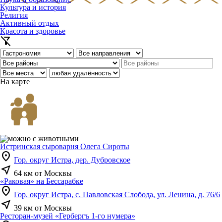
Культура и история
Религия
Активный отдых
Красота и здоровье
filter_alt_off
На карте
Истринская сыроварня Олега Сироты
location_on
Гор. округ Истра, дер. Дубровское
near_me
64 км от Москвы
«Раковая» на Бессарабке
location_on
Гор. округ Истра, с. Павловская Слобода, ул. Ленина, д. 76/6
near_me
39 км от Москвы
Ресторан-музей «Гербергъ 1-го нумера»