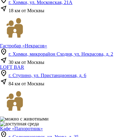
location_on
г. Химки, ул. Московская, 21А
near_me
18 км от Москвы
Гастробар «Некрасов»
location_on
г. Химки, микрорайон Сходня, ул. Некрасова, д. 2
near_me
30 км от Москвы
LOFT BAR
location_on
г. Ступино, ул. Пристанционная, д. 6
near_me
84 км от Москвы
Кафе «Папоротник»
location_on
г. Солнечногорск, ул. Ухова, д. 35