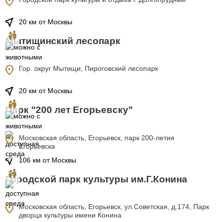
location_on
near_me
20 км от Москвы
Мытищинский лесопарк
location_on
Гор. округ Мытищи, Пироговский лесопарк
near_me
20 км от Москвы
Парк "200 лет Егорьевску"
location_on
Московская область, Егорьевск, парк 200-летия
Егорьевска
near_me
106 км от Москвы
Городской парк культуры им.Г.Конина
location_on
Московская область, Егорьевск, ул.Советская, д.174, Парк
дворца культуры имени Конина