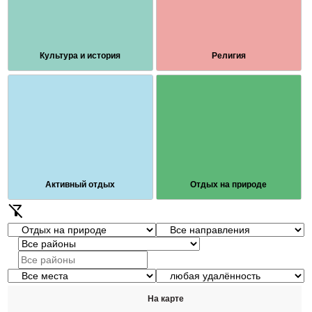
Культура и история
Религия
Активный отдых
Отдых на природе
filter_alt_off
На карте