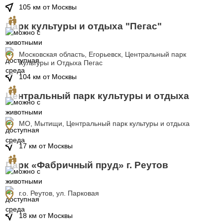
near_me
105 км от Москвы
Парк культуры и отдыха "Пегас"
location_on
Московская область, Егорьевск, Центральный парк
Культуры и Отдыха Пегас
near_me
104 км от Москвы
Центральный парк культуры и отдыха
location_on
МО, Мытищи, Центральный парк культуры и отдыха
near_me
17 км от Москвы
Парк «Фабричный пруд» г. Реутов
location_on
г.о. Реутов, ул. Парковая
near_me
18 км от Москвы