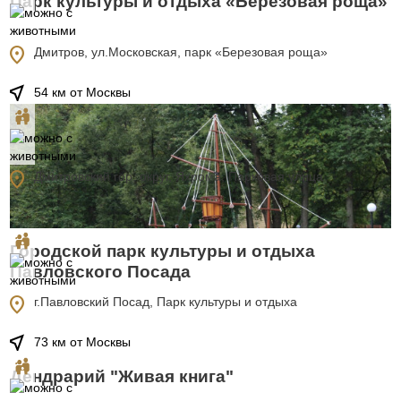
Парк культуры и отдыха «Березовая роща»
location_on
Дмитров, ул.Московская, парк «Березовая роща»
near_me
54 км от Москвы
Городской парк им. И.А. Лямина
location_on
Дмитровский гор. округ, Яхрома, Парковая улица
near_me
51 км от Москвы
Городской парк культуры и отдыха
Павловского Посада
location_on
г.Павловский Посад, Парк культуры и отдыха
near_me
73 км от Москвы
Дендрарий "Живая книга"