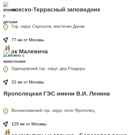
Приокско-Террасный заповедник
location_on
Гор. округ Серпухов, местечко Данки
near_me
77 км от Москвы
Парк Малевича
location_on
Одинцовский гор. округ, дер.Раздоры
near_me
22 км от Москвы
Ярополецкая ГЭС имени В.И. Ленина
location_on
Волоколамский гор. округ, село Ярополец
near_me
129 км от Москвы