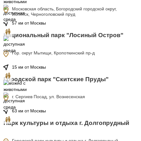
location_on
Московская область, Богородский городской округ,
Ногинск, Черноголовский пруд
near_me
57 км от Москвы
Национальный парк "Лосиный Остров"
location_on
Гор. округ Мытищи, Кропоткинский пр-д
near_me
15 км от Москвы
Городской парк "Скитские Пруды"
location_on
г. Сергиев Посад, ул. Вознесенская
near_me
63 км от Москвы
Парк культуры и отдыха г. Долгопрудный
Городской парк культуры и отдыха г. Долгопрудный