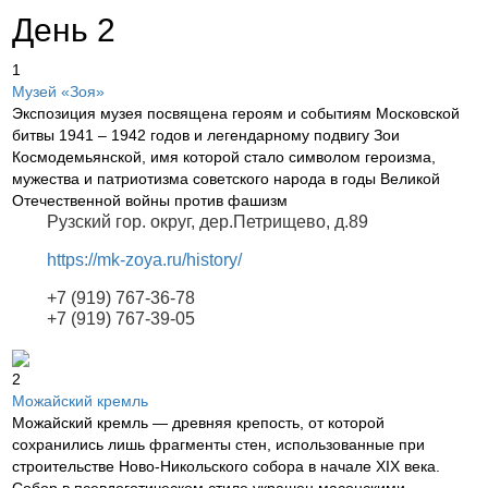
День 2
1
Музей «Зоя»
Экспозиция музея посвящена героям и событиям Московской
битвы 1941 – 1942 годов и легендарному подвигу Зои
Космодемьянской, имя которой стало символом героизма,
мужества и патриотизма советского народа в годы Великой
Отечественной войны против фашизм
Рузский гор. округ, дер.Петрищево, д.89
https://mk-zoya.ru/history/
+7 (919) 767-36-78
+7 (919) 767-39-05
2
Можайский кремль
Можайский кремль — древняя крепость, от которой
сохранились лишь фрагменты стен, использованные при
строительстве Ново-Никольского собора в начале XIX века.
Собор в псевдоготическом стиле украшен масонскими