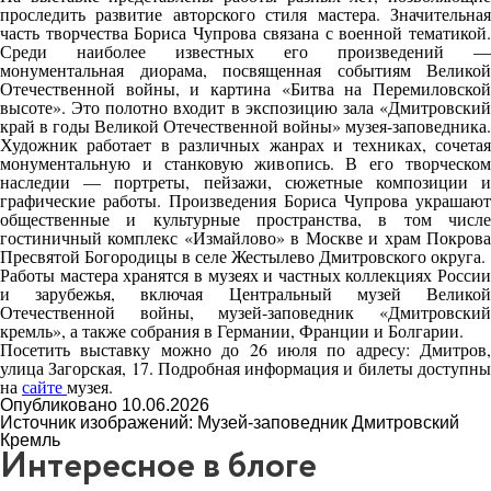
проследить развитие авторского стиля мастера. Значительная
часть творчества Бориса Чупрова связана с военной тематикой.
Среди наиболее известных его произведений —
монументальная диорама, посвященная событиям Великой
Отечественной войны, и картина «Битва на Перемиловской
высоте». Это полотно входит в экспозицию зала «Дмитровский
край в годы Великой Отечественной войны» музея-заповедника.
Художник работает в различных жанрах и техниках, сочетая
монументальную и станковую живопись. В его творческом
наследии — портреты, пейзажи, сюжетные композиции и
графические работы. Произведения Бориса Чупрова украшают
общественные и культурные пространства, в том числе
гостиничный комплекс «Измайлово» в Москве и храм Покрова
Пресвятой Богородицы в селе Жестылево Дмитровского округа.
Работы мастера хранятся в музеях и частных коллекциях России
и зарубежья, включая Центральный музей Великой
Отечественной войны, музей-заповедник «Дмитровский
кремль», а также собрания в Германии, Франции и Болгарии.
Посетить выставку можно до 26 июля по адресу: Дмитров,
улица Загорская, 17. Подробная информация и билеты доступны
на
сайте
музея.
Опубликовано 10.06.2026
Источник изображений: Музей-заповедник Дмитровский
Кремль
Интересное в блоге