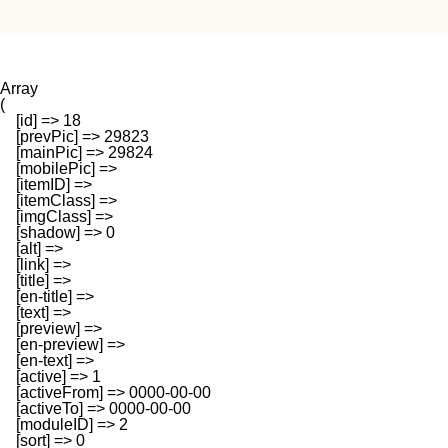
Array

(

    [id] => 18

    [prevPic] => 29823

    [mainPic] => 29824

    [mobilePic] => 

    [itemID] => 

    [itemClass] => 

    [imgClass] => 

    [shadow] => 0

    [alt] => 

    [link] => 

    [title] => 

    [en-title] => 

    [text] => 

    [preview] => 

    [en-preview] => 

    [en-text] => 

    [active] => 1

    [activeFrom] => 0000-00-00

    [activeTo] => 0000-00-00

    [moduleID] => 2

    [sort] => 0
