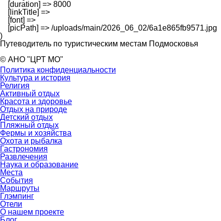
    [duration] => 8000

    [linkTitle] => 

    [font] => 

    [picPath] => /uploads/main/2026_06_02/6a1e865fb9571.jpg

Путеводитель по туристическим местам Подмосковья
© АНО "ЦРТ МО"
Политика конфиденциальности
Культура и история
Религия
Активный отдых
Красота и здоровье
Отдых на природе
Детский отдых
Пляжный отдых
Фермы и хозяйства
Охота и рыбалка
Гастрономия
Развлечения
Наука и образование
Места
События
Маршруты
Глэмпинг
Отели
О нашем проекте
Блог