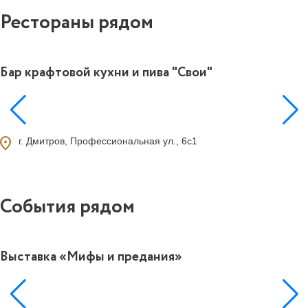
Рестораны рядом
Бар крафтовой кухни и пива "Свои"
1
ocation_on
г. Дмитров, Профессиональная ул., 6с1
События рядом
Выставка «Мифы и предания»
0