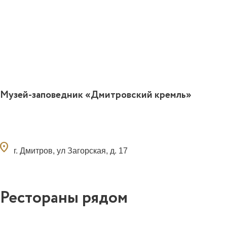
Музей-заповедник «Дмитровский кремль»
ocation_on
г. Дмитров, ул Загорская, д. 17
Рестораны рядом