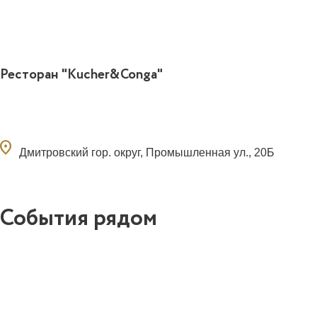
Ресторан "Kucher&Conga"
ocation_on
Дмитровский гор. округ, Промышленная ул., 20Б
События рядом