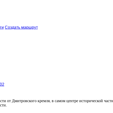
ги
Создать маршрут
702
ти от Дмитровского кремля, в самом центре исторической части 
сти.