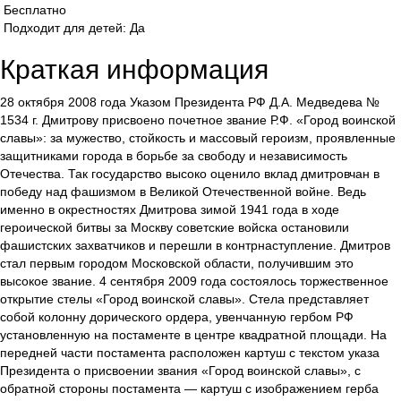
Бесплатно
Подходит для детей: Да
Краткая информация
28 октября 2008 года Указом Президента РФ Д.А. Медведева №
1534 г. Дмитрову присвоено почетное звание Р.Ф. «Город воинской
славы»: за мужество, стойкость и массовый героизм, проявленные
защитниками города в борьбе за свободу и независимость
Отечества. Так государство высоко оценило вклад дмитровчан в
победу над фашизмом в Великой Отечественной войне. Ведь
именно в окрестностях Дмитрова зимой 1941 года в ходе
героической битвы за Москву советские войска остановили
фашистских захватчиков и перешли в контрнаступление. Дмитров
стал первым городом Московской области, получившим это
высокое звание. 4 сентября 2009 года состоялось торжественное
открытие стелы «Город воинской славы». Стела представляет
собой колонну дорического ордера, увенчанную гербом РФ
установленную на постаменте в центре квадратной площади. На
передней части постамента расположен картуш с текстом указа
Президента о присвоении звания «Город воинской славы», с
обратной стороны постамента — картуш с изображением герба