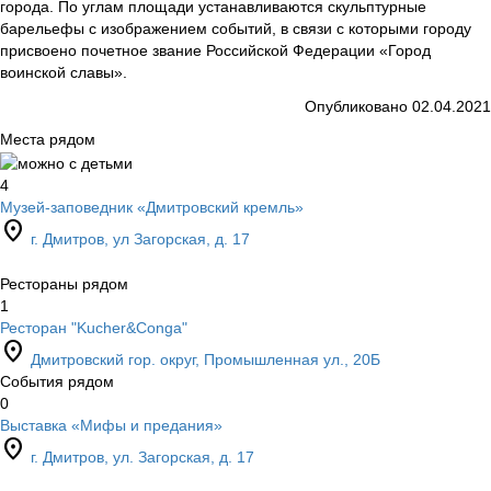
города. По углам площади устанавливаются скульптурные
барельефы с изображением событий, в связи с которыми городу
присвоено почетное звание Российской Федерации «Город
воинской славы».
Опубликовано 02.04.2021
Места рядом
4
Музей-заповедник «Дмитровский кремль»
location_on
г. Дмитров, ул Загорская, д. 17
Рестораны рядом
1
Ресторан "Kucher&Conga"
location_on
Дмитровский гор. округ, Промышленная ул., 20Б
События рядом
0
Выставка «Мифы и предания»
location_on
г. Дмитров, ул. Загорская, д. 17