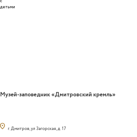
Музей-заповедник «Дмитровский кремль»
ocation_on
г. Дмитров, ул Загорская, д. 17