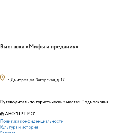
Выставка «Мифы и предания»
ocation_on
г. Дмитров, ул. Загорская, д. 17
Путеводитель по туристическим местам Подмосковья
© АНО "ЦРТ МО"
Политика конфиденциальности
Культура и история