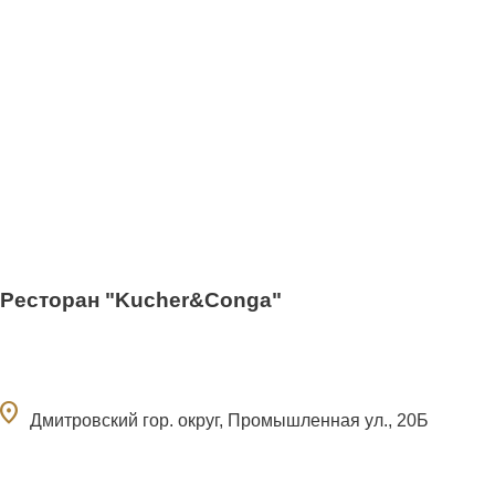
Ресторан "Kucher&Conga"
ocation_on
Дмитровский гор. округ, Промышленная ул., 20Б