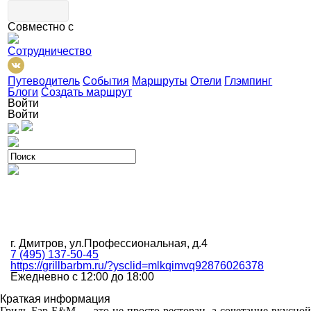
Совместно с
Сотрудничество
Путеводитель
События
Маршруты
Отели
Глэмпинг
Блоги
Создать маршрут
Войти
Войти
г. Дмитров, ул.Профессиональная, д.4
7 (495) 137-50-45
https://grillbarbm.ru/?ysclid=mlkqimvq92876026378
Ежедневно с 12:00 до 18:00
Краткая информация
Гриль-Бар Б&М — это не просто ресторан, а сочетание вкусной