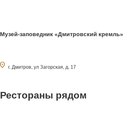
Музей-заповедник «Дмитровский кремль»
ocation_on
г. Дмитров, ул Загорская, д. 17
Рестораны рядом
1