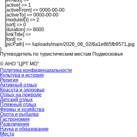
    [en-text] => 

    [active] => 1

    [activeFrom] => 0000-00-00

    [activeTo] => 0000-00-00

    [moduleID] => 2

    [sort] => 0

    [duration] => 8000

    [linkTitle] => 

    [font] => 

    [picPath] => /uploads/main/2026_06_02/6a1e865fb9571.jpg

Путеводитель по туристическим местам Подмосковья
© АНО "ЦРТ МО"
Политика конфиденциальности
Культура и история
Религия
Активный отдых
Красота и здоровье
Отдых на природе
Детский отдых
Пляжный отдых
Фермы и хозяйства
Охота и рыбалка
Гастрономия
Развлечения
Наука и образование
Места