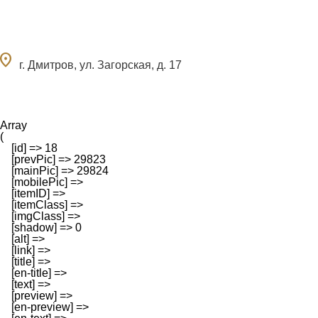
ocation_on
г. Дмитров, ул. Загорская, д. 17
Array

(

    [id] => 18

    [prevPic] => 29823

    [mainPic] => 29824

    [mobilePic] => 

    [itemID] => 

    [itemClass] => 

    [imgClass] => 

    [shadow] => 0

    [alt] => 

    [link] => 

    [title] => 

    [en-title] => 

    [text] => 

    [preview] => 

    [en-preview] => 
