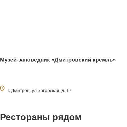
Музей-заповедник «Дмитровский кремль»
ocation_on
г. Дмитров, ул Загорская, д. 17
Рестораны рядом