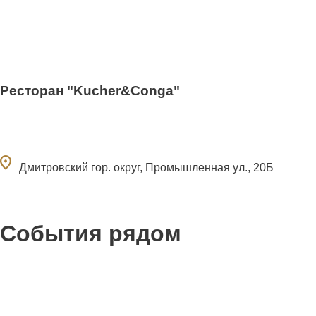
Ресторан "Kucher&Conga"
ocation_on
Дмитровский гор. округ, Промышленная ул., 20Б
События рядом