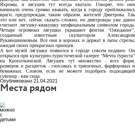
Яхромы, и лягушек тут всегда хватало. Говорят, что они
начинали очень громко квакать, когда к городу приближались
враги, предупреждая, таким образом, жителей Дмитрова. Так
это или нет, сейчас сказать сложно, но дмитровцы уже давно
считают лягушку-квакушку неофициальным символом города.
Четыре огромных лягушки украшают фонтан “Ожидание”,
созданный известным скульптором Александром
Рукавишниковым. Все они в коронах и держат в лапы стрелы,
ожидая своих прекрасных принцев.
А вот музей лягушки появился в городе совсем недавно. Он
открылся при культурно-туристической галерее “Мечта туриста”
на Кропоткинской. Лягушек тут множество - всех форм,
размеров и расцветок - гипсовых и тряпичных, фарфоровых и
бумажных. Словом, если не можете подобрать подходящий
сувенир - вам сюда.
Опубликовано 21.04.2021
Места рядом
4