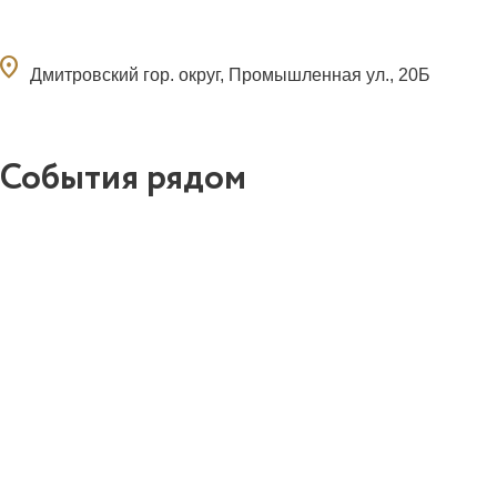
ocation_on
Дмитровский гор. округ, Промышленная ул., 20Б
События рядом
0