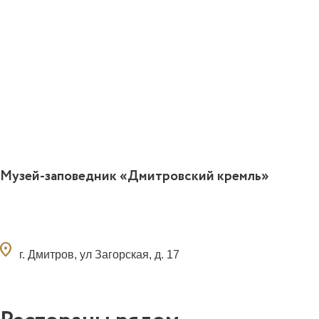
Музей-заповедник «Дмитровский кремль»
ocation_on
г. Дмитров, ул Загорская, д. 17