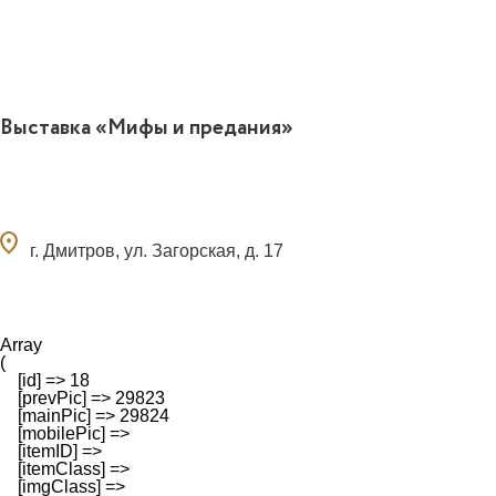
Выставка «Мифы и предания»
ocation_on
г. Дмитров, ул. Загорская, д. 17
Array

(

    [id] => 18

    [prevPic] => 29823

    [mainPic] => 29824

    [mobilePic] => 

    [itemID] => 

    [itemClass] => 

    [imgClass] => 
