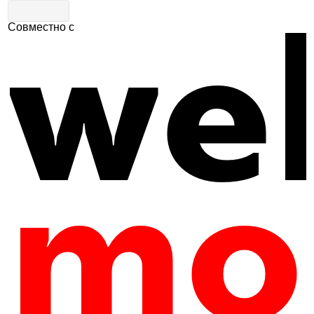
Совместно с
Главная
|
Путеводитель
|
Детский отдых
Музей Лягушки
15
616