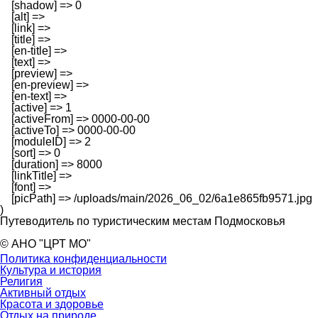
    [shadow] => 0

    [alt] => 

    [link] => 

    [title] => 

    [en-title] => 

    [text] => 

    [preview] => 

    [en-preview] => 

    [en-text] => 

    [active] => 1

    [activeFrom] => 0000-00-00

    [activeTo] => 0000-00-00

    [moduleID] => 2

    [sort] => 0

    [duration] => 8000

    [linkTitle] => 

    [font] => 

    [picPath] => /uploads/main/2026_06_02/6a1e865fb9571.jpg

Путеводитель по туристическим местам Подмосковья
© АНО "ЦРТ МО"
Политика конфиденциальности
Культура и история
Религия
Активный отдых
Красота и здоровье
Отдых на природе